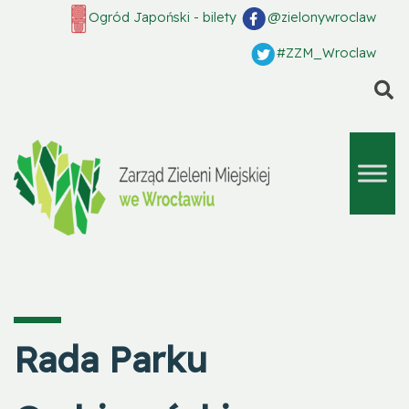
Ogród Japoński - bilety
@zielonywroclaw
#ZZM_Wroclaw
S
Rada Parku