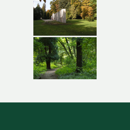
Wejście do parku od
strony Hallera –
rabata kwiatowa
Park Grabiszyński
Park Grabiszyński