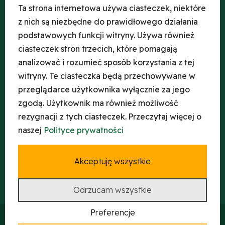
Ta strona internetowa używa ciasteczek, niektóre
z nich są niezbędne do prawidłowego działania
×
+
Zarząd Zieleni Miejskiej we Wrocławiu
podstawowych funkcji witryny. Używa również
−
ciasteczek stron trzecich, które pomagają
analizować i rozumieć sposób korzystania z tej
witryny. Te ciasteczka będą przechowywane w
przeglądarce użytkownika wyłącznie za jego
zgodą. Użytkownik ma również możliwość
rezygnacji z tych ciasteczek.
Przeczytaj więcej o
naszej
Polityce prywatności
Akceptuję wszystkie
Leaflet
| ©
OpenStreetMap
współtwórcy
Odrzucam wszystkie
Preferencje
Copyright © 2022 Zarząd Zieleni Miejskiej we Wrocławiu - Wszystkie