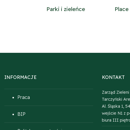
Parki i zieleńce
Place
INFORMACJE
KONTAKT
Zarząd Zieleni 
Praca
Tarczyński Ar
Al. Śląska 1, 
wejście N1 z 
BIP
biura III piętr