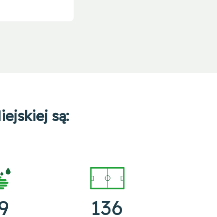
ejskiej są:
9
136