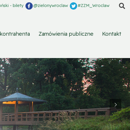
S
ski - bilety
@zielonywroclaw
#ZZM_Wroclaw
 kontrahenta
Zamówienia publiczne
Kontakt