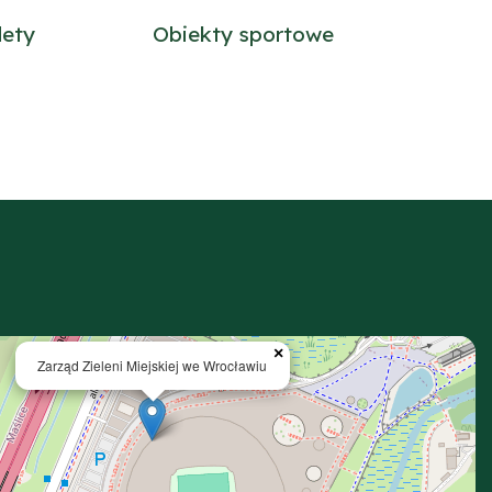
lety
Obiekty sportowe
×
Zarząd Zieleni Miejskiej we Wrocławiu