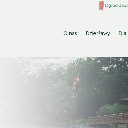
Ogród Japoń
O nas
Dzierżawy
Dla