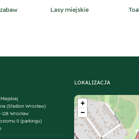
 zabaw
Lasy miejskie
Toa
LOKALIZACJA
Miejskiej
+
ena (Stadion Wrocław)
−
54-118 Wrocław
poziomu 0 (parkingu)
o