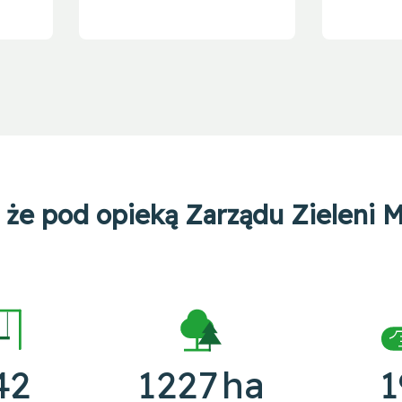
 że pod opieką Zarządu Zieleni Mi
42
1227
ha
1